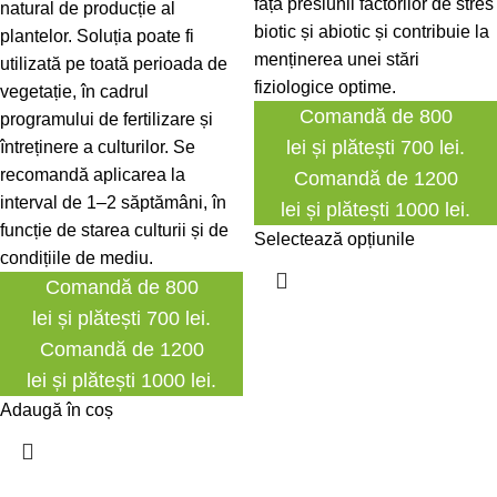
față presiunii factorilor de stres
natural de producție al
biotic și abiotic și contribuie la
plantelor. Soluția poate fi
menținerea unei stări
utilizată pe toată perioada de
fiziologice optime.
vegetație, în cadrul
Comandă de 800
programului de fertilizare și
lei și plătești 700 lei.
întreținere a culturilor. Se
recomandă aplicarea la
Comandă de 1200
interval de 1–2 săptămâni, în
lei și plătești 1000 lei.
funcție de starea culturii și de
Selectează opțiunile
condițiile de mediu.
Comandă de 800
lei și plătești 700 lei.
Comandă de 1200
lei și plătești 1000 lei.
Adaugă în coș