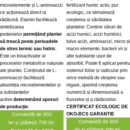
microelemente și L-aminoacizi
fertilizant humic activ, pur
ce acționează direct la
ecologic, ce stimulează
rădăcină. Etamin facilitează
creșterea și sănătatea
sintetizarea
plantelor. Conține săruri de
proteinelor
permițând plantei
acizi humici, acizi huminici,
să treacă peste perioadele
fulvo acizi, aminoacizi, micro și
de stres termic sau hidric
.
macro elemente, bacterii vii și
Este un bioactivator al
alte substanțe ușor de
proceselor metabolice naturale
absorbit. Poate fi aplicat pentru
ale plantei. Conținutul de L-
sistemul foliar și radicular prin
aminoacizi facilitează
orice metodă de stropire sau
absorbția microelementelor și
irigare, sporind creșterea
a substanțelor
numerică și dimensională a
active
determinând sporuri
frunzelor și a rădăcinilor.
de producție
.
CERTIFICAT ECOLOGIC DE
Comandă de 800
OKO-BCS GARANTIE
Comandă de 800
lei și plătești 700 lei.
lei și plătești 700 lei.