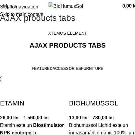
Meniu
0,00
l
Skip to navigation
Skip to main content
AJAX products tabs
XTEMOS ELEMENT
AJAX PRODUCTS TABS
FEATURED
ACCESSORIES
FURNITURE
ETAMIN
BIOHUMUSSOL
26,00
lei
–
1.560,00
lei
13,00
lei
–
780,00
lei
Etamin este un
Biostimulator
Biohumussol Lichid este un
NPK ecologic
cu
îngrășământ organic 100%, un