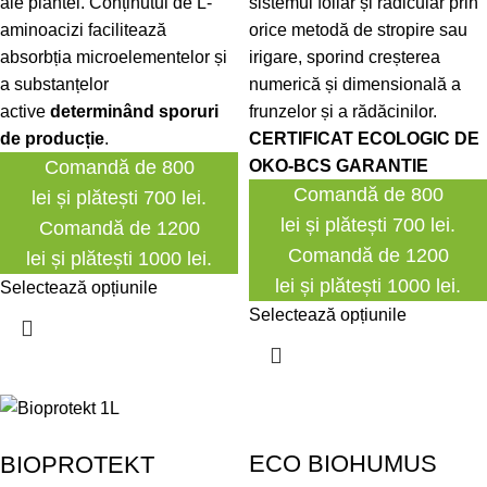
ale plantei. Conținutul de L-
sistemul foliar și radicular prin
aminoacizi facilitează
orice metodă de stropire sau
absorbția microelementelor și
irigare, sporind creșterea
a substanțelor
numerică și dimensională a
active
determinând sporuri
frunzelor și a rădăcinilor.
de producție
.
CERTIFICAT ECOLOGIC DE
Comandă de 800
OKO-BCS GARANTIE
Comandă de 800
lei și plătești 700 lei.
lei și plătești 700 lei.
Comandă de 1200
Comandă de 1200
lei și plătești 1000 lei.
lei și plătești 1000 lei.
Selectează opțiunile
Selectează opțiunile
ECO BIOHUMUS
BIOPROTEKT