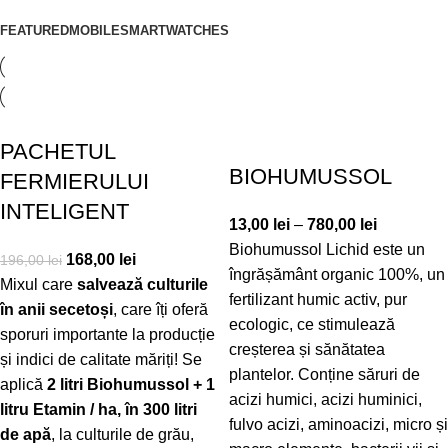
FEATURED
MOBILE
SMARTWATCHES
PACHETUL
BIOHUMUSSOL
FERMIERULUI
INTELIGENT
13,00
lei
–
780,00
lei
Biohumussol Lichid este un
168,00
lei
196,00
lei
îngrășământ organic 100%, un
Mixul care
salvează culturile
fertilizant humic activ, pur
în anii secetoși
, care îți oferă
ecologic, ce stimulează
sporuri importante la producție
creșterea și sănătatea
și indici de calitate măriți! Se
plantelor. Conține săruri de
aplică
2 litri Biohumussol + 1
acizi humici, acizi huminici,
litru Etamin / ha, în 300 litri
fulvo acizi, aminoacizi, micro și
de apă
, la culturile de grău,