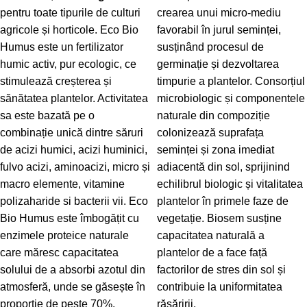
pentru toate tipurile de culturi
crearea unui micro-mediu
agricole și horticole. Eco Bio
favorabil în jurul seminței,
Humus este un fertilizator
susținând procesul de
humic activ, pur ecologic, ce
germinație și dezvoltarea
stimulează creșterea și
timpurie a plantelor. Consorțiul
sănătatea plantelor. Activitatea
microbiologic și componentele
sa este bazată pe o
naturale din compoziție
combinație unică dintre săruri
colonizează suprafața
de acizi humici, acizi huminici,
seminței și zona imediat
fulvo acizi, aminoacizi, micro și
adiacentă din sol, sprijinind
macro elemente, vitamine
echilibrul biologic și vitalitatea
polizaharide si bacterii vii. Eco
plantelor în primele faze de
Bio Humus este îmbogățit cu
vegetație. Biosem susține
enzimele proteice naturale
capacitatea naturală a
care măresc capacitatea
plantelor de a face față
solului de a absorbi azotul din
factorilor de stres din sol și
atmosferă, unde se găsește în
contribuie la uniformitatea
proporție de peste 70%.
răsăririi.