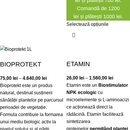
lei și plătești 700 lei.
Comandă de 1200
lei și plătești 1000 lei.
Selectează opțiunile
ETAMIN
BIOPROTEKT
26,00
lei
–
1.560,00
lei
75,00
lei
–
4.640,00
lei
Etamin este un
Biostimulator
Bioprotekt este un produs
NPK ecologic
cu
natural, destinat susținerii
microelemente și L-aminoacizi
sănătății plantelor pe parcursul
ce acționează direct la
perioadei de vegetație.
rădăcină. Etamin facilitează
Formula contribuie la formarea
sintetizarea
unui mediu biologic activ la
proteinelor
permițând plantei
nivelul solului și al părții