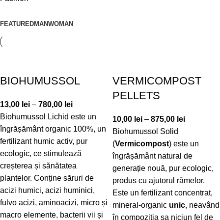
FEATURED
MAN
WOMAN
BIOHUMUSSOL
VERMICOMPOST
PELLETS
13,00
lei
–
780,00
lei
Biohumussol Lichid este un
10,00
lei
–
875,00
lei
îngrășământ organic 100%, un
Biohumussol Solid
fertilizant humic activ, pur
(
Vermicompost
) este un
ecologic, ce stimulează
îngrășământ natural de
creșterea și sănătatea
generație nouă, pur ecologic,
plantelor. Conține săruri de
produs cu ajutorul râmelor.
acizi humici, acizi huminici,
Este un fertilizant concentrat,
fulvo acizi, aminoacizi, micro și
mineral-organic
unic
, neavând
macro elemente, bacterii vii și
în compoziția sa niciun fel de