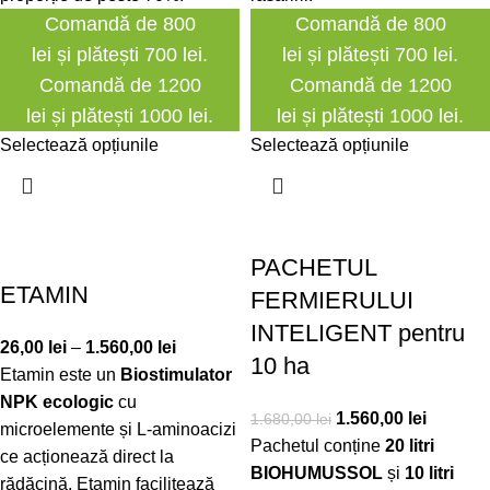
Comandă de 800
Comandă de 800
lei și plătești 700 lei.
lei și plătești 700 lei.
Comandă de 1200
Comandă de 1200
lei și plătești 1000 lei.
lei și plătești 1000 lei.
Selectează opțiunile
Selectează opțiunile
PACHETUL
ETAMIN
FERMIERULUI
INTELIGENT pentru
26,00
lei
–
1.560,00
lei
10 ha
Etamin este un
Biostimulator
NPK ecologic
cu
1.560,00
lei
1.680,00
lei
microelemente și L-aminoacizi
Pachetul conține
20 litri
ce acționează direct la
BIOHUMUSSOL
și
10 litri
rădăcină. Etamin facilitează