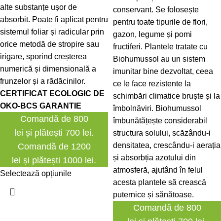
alte substanțe ușor de
conservant. Se folosește
absorbit. Poate fi aplicat pentru
pentru toate tipurile de flori,
sistemul foliar și radicular prin
gazon, legume și pomi
orice metodă de stropire sau
fructiferi. Plantele tratate cu
irigare, sporind creșterea
Biohumussol au un sistem
numerică și dimensională a
imunitar bine dezvoltat, ceea
frunzelor și a rădăcinilor.
ce le face rezistente la
CERTIFICAT ECOLOGIC DE
schimbări climatice bruște și la
OKO-BCS GARANTIE
îmbolnăviri. Biohumussol
Comandă de 800
îmbunătățește considerabil
lei și plătești 700 lei.
structura solului, scăzându-i
densitatea, crescându-i aerația
Comandă de 1200
și absorbția azotului din
lei și plătești 1000 lei.
atmosferă, ajutând în felul
Selectează opțiunile
acesta plantele să crească
puternice și sănătoase.
Comandă de 800