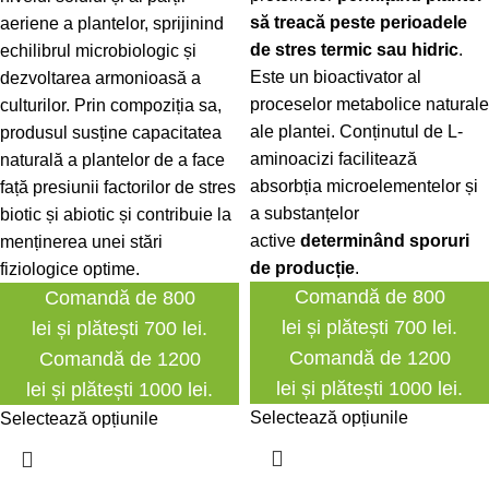
să treacă peste perioadele
aeriene a plantelor, sprijinind
de stres termic sau hidric
.
echilibrul microbiologic și
Este un bioactivator al
dezvoltarea armonioasă a
proceselor metabolice naturale
culturilor. Prin compoziția sa,
ale plantei. Conținutul de L-
produsul susține capacitatea
aminoacizi facilitează
naturală a plantelor de a face
absorbția microelementelor și
față presiunii factorilor de stres
a substanțelor
biotic și abiotic și contribuie la
active
determinând sporuri
menținerea unei stări
de producție
.
fiziologice optime.
Comandă de 800
Comandă de 800
lei și plătești 700 lei.
lei și plătești 700 lei.
Comandă de 1200
Comandă de 1200
lei și plătești 1000 lei.
lei și plătești 1000 lei.
Selectează opțiunile
Selectează opțiunile