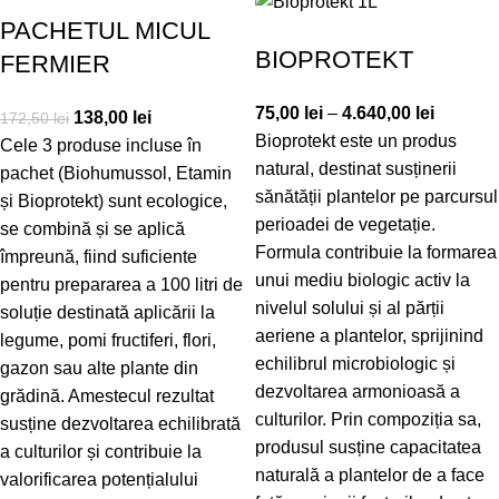
PACHETUL MICUL
BIOPROTEKT
FERMIER
75,00
lei
–
4.640,00
lei
138,00
lei
172,50
lei
Bioprotekt este un produs
Cele 3 produse incluse în
natural, destinat susținerii
pachet (Biohumussol, Etamin
sănătății plantelor pe parcursul
și Bioprotekt) sunt ecologice,
perioadei de vegetație.
se combină și se aplică
Formula contribuie la formarea
împreună, fiind suficiente
unui mediu biologic activ la
pentru prepararea a 100 litri de
nivelul solului și al părții
soluție destinată aplicării la
aeriene a plantelor, sprijinind
legume, pomi fructiferi, flori,
echilibrul microbiologic și
gazon sau alte plante din
dezvoltarea armonioasă a
grădină. Amestecul rezultat
culturilor. Prin compoziția sa,
susține dezvoltarea echilibrată
produsul susține capacitatea
a culturilor și contribuie la
naturală a plantelor de a face
valorificarea potențialului