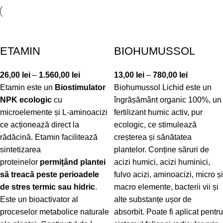
ETAMIN
BIOHUMUSSOL
26,00
lei
–
1.560,00
lei
13,00
lei
–
780,00
lei
Etamin este un
Biostimulator
Biohumussol Lichid este un
NPK ecologic
cu
îngrășământ organic 100%, un
microelemente și L-aminoacizi
fertilizant humic activ, pur
ce acționează direct la
ecologic, ce stimulează
rădăcină. Etamin facilitează
creșterea și sănătatea
sintetizarea
plantelor. Conține săruri de
proteinelor
permițând plantei
acizi humici, acizi huminici,
să treacă peste perioadele
fulvo acizi, aminoacizi, micro și
de stres termic sau hidric
.
macro elemente, bacterii vii și
Este un bioactivator al
alte substanțe ușor de
proceselor metabolice naturale
absorbit. Poate fi aplicat pentru