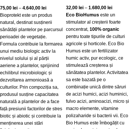
32,00
lei
–
1.680,00
lei
75,00
lei
–
4.640,00
lei
Eco BioHumus
este un
Bioprotekt este un produs
stimulator al creșterii foarte
natural, destinat susținerii
concentrat,
100% organic
sănătății plantelor pe parcursul
pentru toate tipurile de culturi
perioadei de vegetație.
agricole și horticole. Eco Bio
Formula contribuie la formarea
Humus este un fertilizator
unui mediu biologic activ la
humic activ, pur ecologic, ce
nivelul solului și al părții
stimulează creșterea și
aeriene a plantelor, sprijinind
sănătatea plantelor. Activitatea
echilibrul microbiologic și
sa este bazată pe o
dezvoltarea armonioasă a
combinație unică dintre săruri
culturilor. Prin compoziția sa,
de acizi humici, acizi huminici,
produsul susține capacitatea
fulvo acizi, aminoacizi, micro și
naturală a plantelor de a face
macro elemente, vitamine
față presiunii factorilor de stres
polizaharide si bacterii vii. Eco
biotic și abiotic și contribuie la
Bio Humus este îmbogățit cu
menținerea unei stări