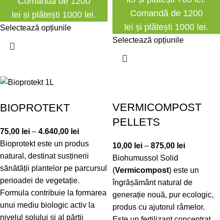
Comandă de 1200
Comandă de 1200
lei și plătești 1000 lei.
lei și plătești 1000 lei.
Selectează opțiunile
Selectează opțiunile
VERMICOMPOST
BIOPROTEKT
PELLETS
75,00
lei
–
4.640,00
lei
Bioprotekt este un produs
10,00
lei
–
875,00
lei
natural, destinat susținerii
Biohumussol Solid
sănătății plantelor pe parcursul
(
Vermicompost
) este un
perioadei de vegetație.
îngrășământ natural de
Formula contribuie la formarea
generație nouă, pur ecologic,
unui mediu biologic activ la
produs cu ajutorul râmelor.
nivelul solului și al părții
Este un fertilizant concentrat,