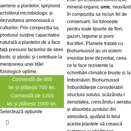
aeriene a plantelor, sprijinind
mineral-organic
unic
, neavând
echilibrul microbiologic și
în compoziția sa niciun fel de
dezvoltarea armonioasă a
conservant. Se folosește
culturilor. Prin compoziția sa,
pentru toate tipurile de flori,
produsul susține capacitatea
gazon, legume și pomi
naturală a plantelor de a face
fructiferi. Plantele tratate cu
față presiunii factorilor de stres
Biohumussol au un sistem
biotic și abiotic și contribuie la
imunitar bine dezvoltat, ceea
menținerea unei stări
ce le face rezistente la
fiziologice optime.
schimbări climatice bruște și la
Comandă de 800
îmbolnăviri. Biohumussol
lei și plătești 700 lei.
îmbunătățește considerabil
structura solului, scăzându-i
Comandă de 1200
densitatea, crescându-i aerația
lei și plătești 1000 lei.
și absorbția azotului din
Selectează opțiunile
atmosferă, ajutând în felul
acesta plantele să crească