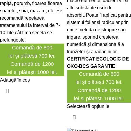
macro elemente, bacterii vii și
rapiță, porumb, floarea floarea
alte substanțe ușor de
soarelui, soia, mazăre, etc. Se
absorbit. Poate fi aplicat pentru
recomandă repetarea
sistemul foliar și radicular prin
tratamentului la interval de 7-
orice metodă de stropire sau
10 zile cât timp seceta se
irigare, sporind creșterea
prelungeste.
numerică și dimensională a
Comandă de 800
frunzelor și a rădăcinilor.
lei și plătești 700 lei.
CERTIFICAT ECOLOGIC DE
Comandă de 1200
OKO-BCS GARANTIE
lei și plătești 1000 lei.
Comandă de 800
Adaugă în coș
lei și plătești 700 lei.
Comandă de 1200
lei și plătești 1000 lei.
Selectează opțiunile