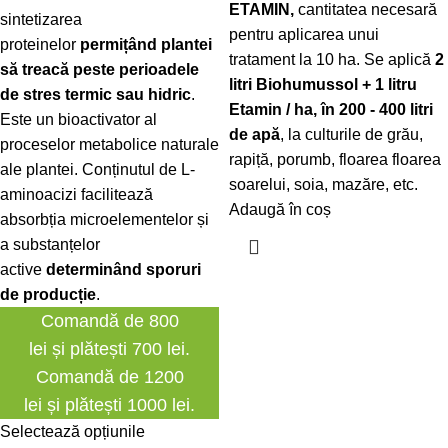
ETAMIN,
cantitatea necesară
sintetizarea
pentru aplicarea unui
proteinelor
permițând plantei
tratament la 10 ha. Se aplică
2
să treacă peste perioadele
litri Biohumussol + 1 litru
de stres termic sau hidric
.
Etamin / ha, în 200 - 400 litri
Este un bioactivator al
de apă
, la culturile de grău,
proceselor metabolice naturale
rapiță, porumb, floarea floarea
ale plantei. Conținutul de L-
soarelui, soia, mazăre, etc.
aminoacizi facilitează
Adaugă în coș
absorbția microelementelor și
a substanțelor
active
determinând sporuri
de producție
.
Comandă de 800
lei și plătești 700 lei.
Comandă de 1200
lei și plătești 1000 lei.
Selectează opțiunile