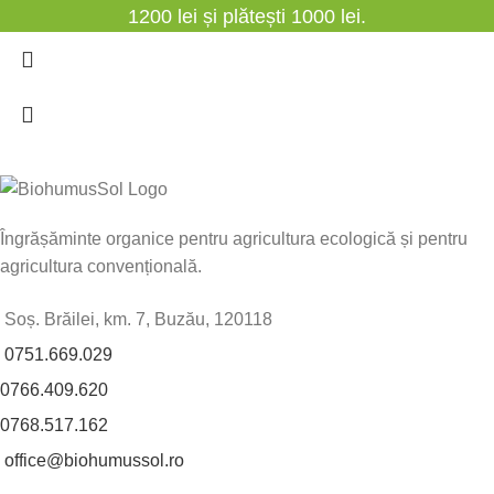
1200 lei și plătești 1000 lei.
Îngrășăminte organice pentru agricultura ecologică și pentru
agricultura convențională.
Soș. Brăilei, km. 7, Buzău, 120118
0751.669.029
0766.409.620
0768.517.162
office@biohumussol.ro