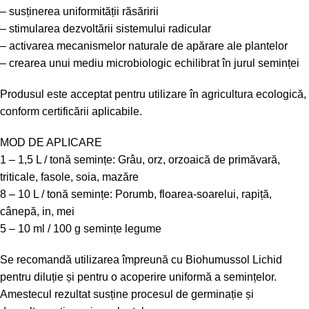
– susținerea uniformității răsăririi
– stimularea dezvoltării sistemului radicular
– activarea mecanismelor naturale de apărare ale plantelor
– crearea unui mediu microbiologic echilibrat în jurul seminței
Produsul este acceptat pentru utilizare în agricultura ecologică,
conform certificării aplicabile.
MOD DE APLICARE
1 – 1,5 L / tonă semințe: Grâu, orz, orzoaică de primăvară,
triticale, fasole, soia, mazăre
8 – 10 L / tonă semințe: Porumb, floarea-soarelui, rapiță,
cânepă, in, mei
5 – 10 ml / 100 g semințe legume
Se recomandă utilizarea împreună cu Biohumussol Lichid
pentru diluție și pentru o acoperire uniformă a semințelor.
Amestecul rezultat susține procesul de germinație și