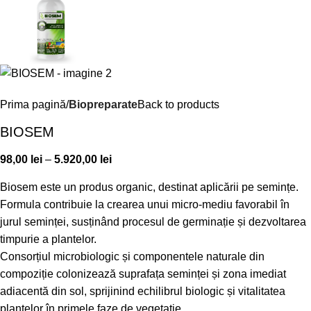
Prima pagină
Biopreparate
Back to products
BIOSEM
98,00
lei
–
5.920,00
lei
Biosem este un produs organic, destinat aplicării pe semințe.
Formula contribuie la crearea unui micro-mediu favorabil în
jurul seminței, susținând procesul de germinație și dezvoltarea
timpurie a plantelor.
Consorțiul microbiologic și componentele naturale din
compoziție colonizează suprafața seminței și zona imediat
adiacentă din sol, sprijinind echilibrul biologic și vitalitatea
plantelor în primele faze de vegetație.