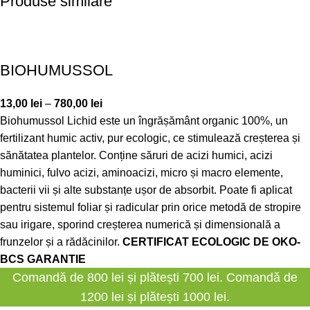
Produse similare
BIOHUMUSSOL
13,00
lei
–
780,00
lei
Biohumussol Lichid este un îngrășământ organic 100%, un
fertilizant humic activ, pur ecologic, ce stimulează creșterea și
sănătatea plantelor. Conține săruri de acizi humici, acizi
huminici, fulvo acizi, aminoacizi, micro și macro elemente,
bacterii vii și alte substanțe ușor de absorbit. Poate fi aplicat
pentru sistemul foliar și radicular prin orice metodă de stropire
sau irigare, sporind creșterea numerică și dimensională a
frunzelor și a rădăcinilor.
CERTIFICAT ECOLOGIC DE
OKO-
BCS GARANTIE
Comandă de 800 lei și plătești 700 lei. Comandă de
1200 lei și plătești 1000 lei.