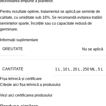
dezvoltarea timpurie a plantelor.
Pentru rezultate optime, tratamentul se aplică pe semințe de
calitate, cu umiditate sub 16%. Se recomandă evitarea tratării
semințelor sparte, încolțite sau cu capacitate redusă de
germinare.
Informații suplimentare
GREUTATE
Nu se aplică
CANTITATE
1 L
,
10 L
,
20 L
,
250 ML
,
5 L
Fișa tehnică și certificare
Citește aici fișa tehnică a produsului
Vezi aici certificarea produsului