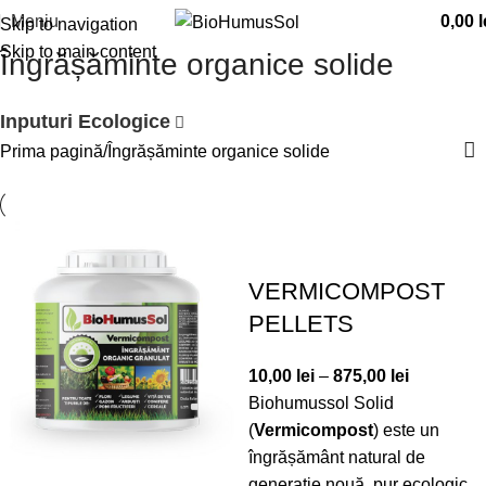
Meniu
0,00
l
Skip to navigation
Skip to main content
Îngrășăminte organice solide
Inputuri Ecologice
Prima pagină
Îngrășăminte organice solide
VERMICOMPOST
PELLETS
10,00
lei
–
875,00
lei
Biohumussol Solid
(
Vermicompost
) este un
îngrășământ natural de
generație nouă, pur ecologic,