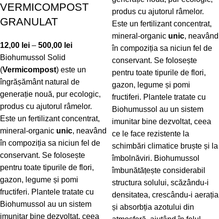
VERMICOMPOST
produs cu ajutorul râmelor.
GRANULAT
Este un fertilizant concentrat,
mineral-organic
unic
, neavând
12,00
lei
–
500,00
lei
în compoziția sa niciun fel de
Biohumussol Solid
conservant. Se folosește
(
Vermicompost
) este un
pentru toate tipurile de flori,
îngrășământ natural de
gazon, legume și pomi
generație nouă, pur ecologic,
fructiferi. Plantele tratate cu
produs cu ajutorul râmelor.
Biohumussol au un sistem
Este un fertilizant concentrat,
imunitar bine dezvoltat, ceea
mineral-organic
unic
, neavând
ce le face rezistente la
în compoziția sa niciun fel de
schimbări climatice bruște și la
conservant. Se folosește
îmbolnăviri. Biohumussol
pentru toate tipurile de flori,
îmbunătățește considerabil
gazon, legume și pomi
structura solului, scăzându-i
fructiferi. Plantele tratate cu
densitatea, crescându-i aerația
Biohumussol au un sistem
și absorbția azotului din
imunitar bine dezvoltat, ceea