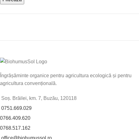
Îngrășăminte organice pentru agricultura ecologică și pentru
agricultura convențională.
Soș. Brăilei, km. 7, Buzău, 120118
0751.669.029
0766.409.620
0768.517.162
office@biohumussol.ro