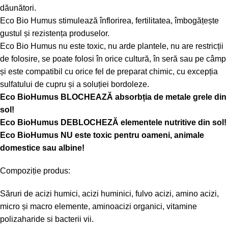
dăunători.
Eco Bio Humus stimulează înflorirea, fertilitatea, îmbogățește
gustul și rezistența produselor.
Eco Bio Humus nu este toxic, nu arde plantele, nu are restricții
de folosire, se poate folosi în orice cultură, în seră sau pe câmp
și este compatibil cu orice fel de preparat chimic, cu excepția
sulfatului de cupru și a soluției bordoleze.
Eco BioHumus BLOCHEAZĂ absorbția de metale grele din
sol!
Eco BioHumus DEBLOCHEZĂ elementele nutritive din sol!
Eco BioHumus NU este toxic pentru oameni, animale
domestice sau albine!
Compoziție produs:
Săruri de acizi humici, acizi huminici, fulvo acizi, amino acizi,
micro și macro elemente, aminoacizi organici, vitamine
polizaharide si bacterii vii.