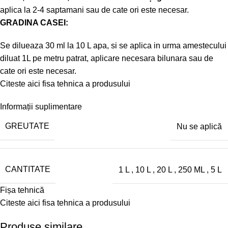
aplica la 2-4 saptamani sau de cate ori este necesar.
GRADINA CASEI:
Se dilueaza 30 ml la 10 L apa, si se aplica in urma amestecului
diluat 1L pe metru patrat, aplicare necesara bilunara sau de
cate ori este necesar.
Citeste aici fisa tehnica a produsului
Informații suplimentare
GREUTATE
Nu se aplică
CANTITATE
1 L
,
10 L
,
20 L
,
250 ML
,
5 L
Fișa tehnică
Citeste aici fisa tehnica a produsului
Produse similare