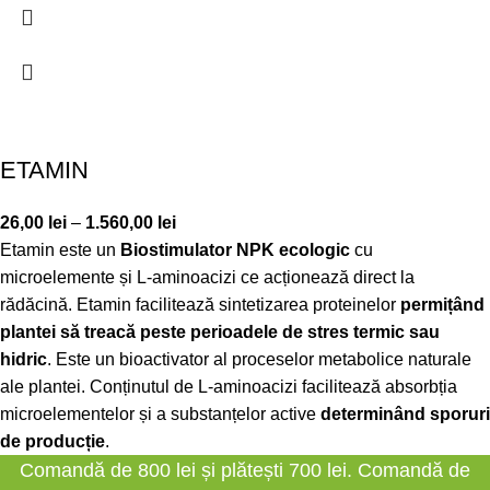
ETAMIN
26,00
lei
–
1.560,00
lei
Etamin este un
Biostimulator NPK ecologic
cu
microelemente și L-aminoacizi ce acționează direct la
rădăcină. Etamin facilitează sintetizarea proteinelor
permițând
plantei să treacă peste perioadele de stres termic sau
hidric
. Este un bioactivator al proceselor metabolice naturale
ale plantei. Conținutul de L-aminoacizi facilitează absorbția
microelementelor și a substanțelor active
determinând sporuri
de producție
.
Comandă de 800 lei și plătești 700 lei. Comandă de