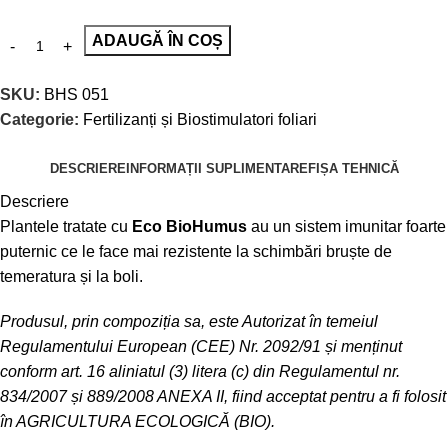
ADAUGĂ ÎN COȘ
SKU:
BHS 051
Categorie:
Fertilizanți și Biostimulatori foliari
DESCRIERE
INFORMAȚII SUPLIMENTARE
FIȘA TEHNICĂ
Descriere
Plantele tratate cu
Eco BioHumus
au un sistem imunitar foarte
puternic ce le face mai rezistente la schimbări bruște de
temeratura și la boli.
Produsul, prin compoziția sa, este Autorizat în temeiul
Regulamentului European (CEE) Nr. 2092/91 și menținut
conform art. 16 aliniatul (3) litera (c) din Regulamentul nr.
834/2007 și 889/2008 ANEXA II, fiind acceptat pentru a fi folosit
în AGRICULTURA ECOLOGICĂ (BIO).