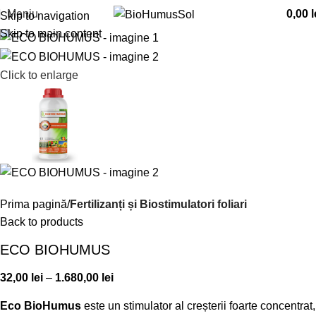
Meniu
0,00
l
Skip to navigation
Skip to main content
Click to enlarge
Prima pagină
Fertilizanți și Biostimulatori foliari
Back to products
ECO BIOHUMUS
32,00
lei
–
1.680,00
lei
Eco BioHumus
este un stimulator al creșterii foarte concentrat,