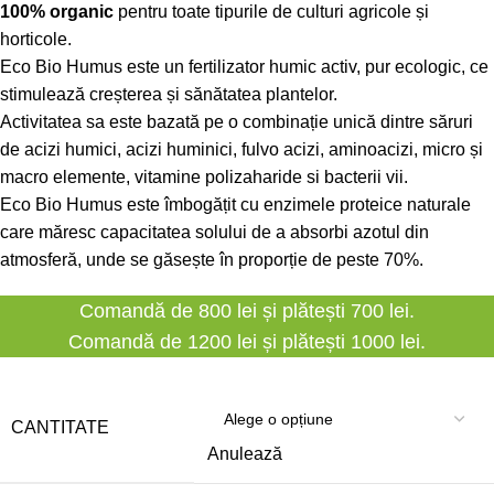
100% organic
pentru toate tipurile de culturi agricole și
horticole.
Eco Bio Humus este un fertilizator humic activ, pur ecologic, ce
stimulează creșterea și sănătatea plantelor.
Activitatea sa este bazată pe o combinație unică dintre săruri
de acizi humici, acizi huminici, fulvo acizi, aminoacizi, micro și
macro elemente, vitamine polizaharide si bacterii vii.
Eco Bio Humus este îmbogățit cu enzimele proteice naturale
care măresc capacitatea solului de a absorbi azotul din
atmosferă, unde se găsește în proporție de peste 70%.
Comandă de 800 lei și plătești 700 lei.
Comandă de 1200 lei și plătești 1000 lei.
CANTITATE
Anulează