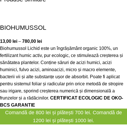
BIOHUMUSSOL
13,00
lei
–
780,00
lei
Biohumussol Lichid este un îngrășământ organic 100%, un
fertilizant humic activ, pur ecologic, ce stimulează creșterea și
sănătatea plantelor. Conține săruri de acizi humici, acizi
huminici, fulvo acizi, aminoacizi, micro și macro elemente,
bacterii vii și alte substanțe ușor de absorbit. Poate fi aplicat
pentru sistemul foliar și radicular prin orice metodă de stropire
sau irigare, sporind creșterea numerică și dimensională a
frunzelor și a rădăcinilor.
CERTIFICAT ECOLOGIC DE
OKO-
BCS GARANTIE
Comandă de 800 lei și plătești 700 lei. Comandă de
1200 lei și plătești 1000 lei.