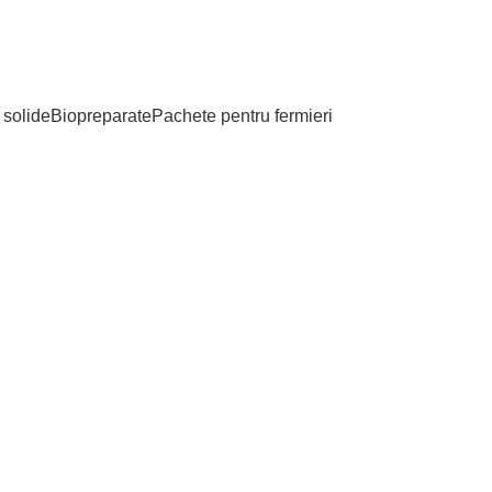
S.
 solide
Biopreparate
Pachete pentru fermieri