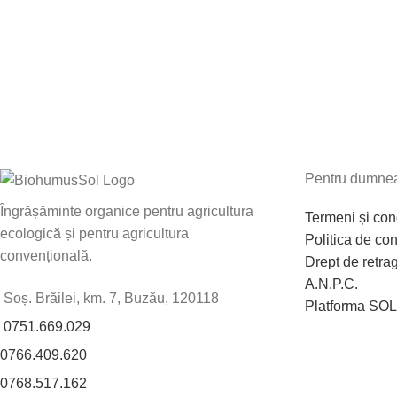
Pentru dumne
Îngrășăminte organice pentru agricultura
Termeni și cond
ecologică și pentru agricultura
Politica de con
convențională.
Drept de retra
A.N.P.C.
Soș. Brăilei, km. 7, Buzău, 120118
Platforma SOL
0751.669.029
0766.409.620
0768.517.162