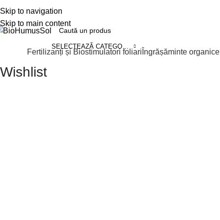
CULTIVĂ BIO. TRĂIEȘTE SĂNĂTO
Skip to navigation
Skip to main content
SELECTEAZĂ CATEGORIA
Fertilizanți și Biostimulatori foliari
Îngrășăminte organice
ategorii
Wishlist