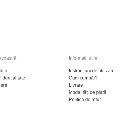
avoastră
Informații utile
iții
Instrucțiuni de utilizare
fidențialitate
Cum cumpăr?
gere
Livrare
Modalități de plată
Politica de retur